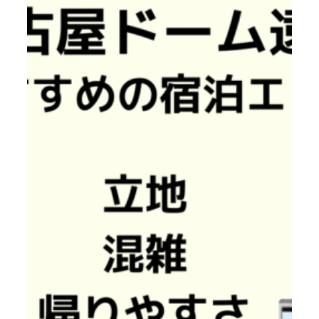
征
に
お
す
す
め
の
宿
泊
エ
リ
ア
ま
と
め