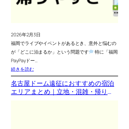
ム
別
に
選
2026年2月3日
び
福岡でライブやイベントがあるとき、意外と悩むの
方
が「どこに泊まるか」という問題です
を
特に「福岡
PayPayドー…
徹
:
続きを読む
底
福
比
名古屋ドーム遠征におすすめの宿泊
岡
較
エリアまとめ｜立地・混雑・帰りや
ド
すさで解説
ー
ム
遠