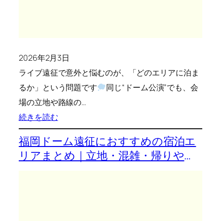
た
リ
ア
2026年2月3日
ル
ライブ遠征で意外と悩むのが、「どのエリアに泊ま
費
るか」という問題です
用
同じ“ドーム公演”でも、会
場の立地や路線の…
を
:
続きを読む
公
ラ
開
福岡ドーム遠征におすすめの宿泊エ
イ
リアまとめ｜立地・混雑・帰りやす
ブ
さで解説
遠
征
の
宿