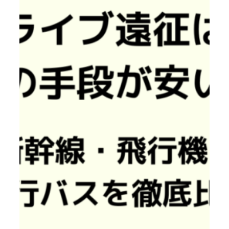
前
で
も
間
に
合
う？
GW
に
調
べ
て
わ
か
っ