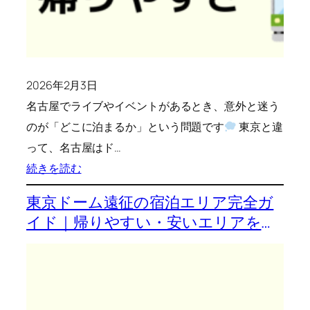
｜
立
地・
混
2026年2月3日
雑・
名古屋でライブやイベントがあるとき、意外と迷う
帰
のが「どこに泊まるか」という問題です
り
東京と違
って、名古屋はド…
や
:
続きを読む
す
名
さ
東京ドーム遠征の宿泊エリア完全ガ
古
で
イド｜帰りやすい・安いエリアを解
屋
解
説
ド
説
ー
ム