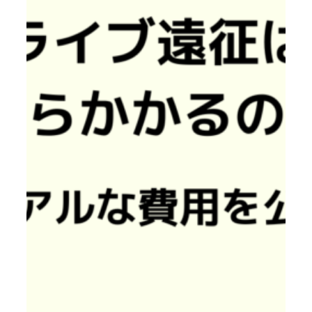
れ
が
安
い？
新
幹
線・
飛
行
機・
夜
行
バ
ス
を