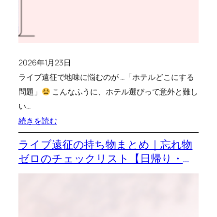
や
す
い・
安
2026年1月23日
い
ライブ遠征で地味に悩むのが …「ホテルどこにする
エ
問題」
こんなふうに、ホテル選びって意外と難し
リ
い…
ア
:
続きを読む
を
ラ
解
ライブ遠征の持ち物まとめ｜忘れ物
イ
説
ゼロのチェックリスト【日帰り・宿
ブ
泊】
遠
征
の