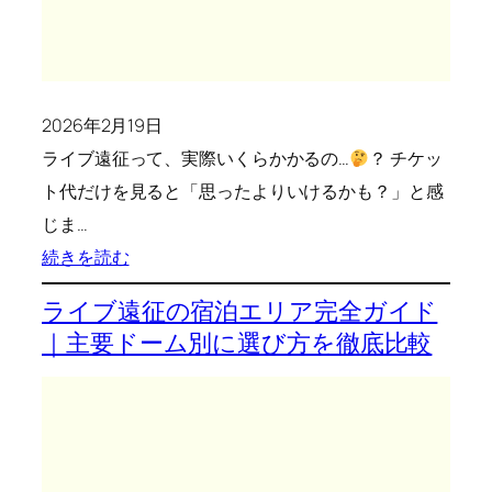
徹
底
比
2026年2月19日
較
ライブ遠征って、実際いくらかかるの…
【関
？ チケッ
ト代だけを見ると「思ったよりいけるかも？」と感
東
じま…
→
:
続きを読む
主
ラ
要
ライブ遠征の宿泊エリア完全ガイド
イ
都
｜主要ドーム別に選び方を徹底比較
ブ
市】
遠
征
は
い