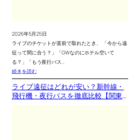
2026年5月25日
ライブのチケットが直前で取れたとき、 「今から遠
征って間に合う？」「GWなのにホテル空いて
る？」「もう夜行バス…
:
続きを読む
ラ
ライブ遠征はどれが安い？新幹線・
イ
飛行機・夜行バスを徹底比較【関東
ブ
→主要都市】
遠
征
は
直