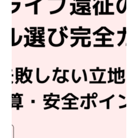
征
の
宿
泊
エ
リ
ア
完
全
ガ
イ
ド
｜
帰
り