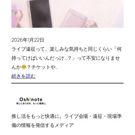
い
立
地・
予
2026年1月22日
算・
ライブ遠征って、楽しみな気持ちと同じくらい「何
安
持ってけばいいんだっけ…？」って不安になりませ
全
んか
？チケットや…
ポ
:
続きを読む
イ
ラ
ン
イ
ト
ブ
遠
推し活をもっと快適に。ライブ会場・遠征・現場準
征
備の情報を発信するメディア
の