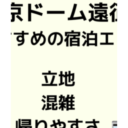
遠
征
に
お
す
す
め
の
宿
泊
エ
リ
ア
ま
と