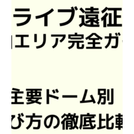
く
ら
か
か
る？
実
際
に
5
万
円
台
で
抑
え