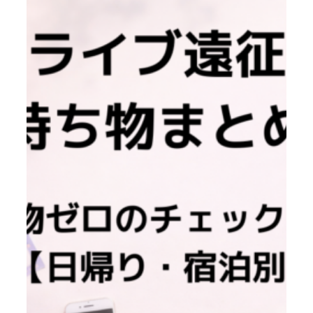
ホ
テ
ル
選
び
完
全
ガ
イ
ド
｜
失
敗
し
な