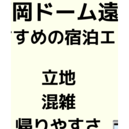
泊
エ
リ
ア
完
全
ガ
イ
ド
｜
主
要
ド
ー