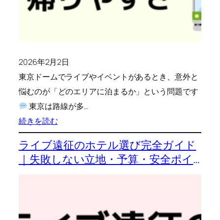
め
｜
立
地・
2026年2月2日
混
東京ドームでライブやイベントがあるとき、意外と
雑・
悩むのが「どのエリアに泊まるか」という問題です
帰
東京は路線が多…
り
:
続きを読む
や
東
す
ライブ遠征のホテル選び完全ガイド
京
さ
｜失敗しない立地・予算・安全ポイ
ド
で
ント
ー
解
ム
説
遠