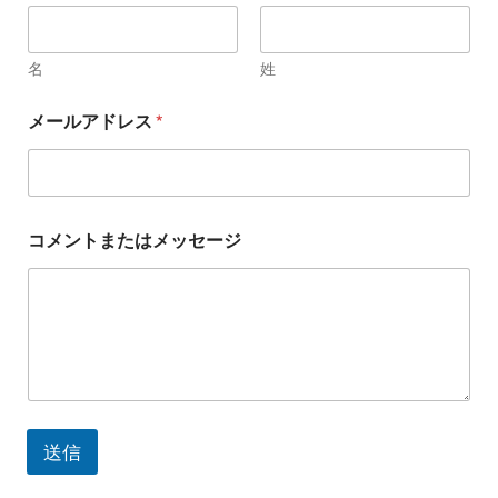
名
姓
コ
メールアドレス
*
メ
ン
ト
ま
た
は
コメントまたはメッセージ
メ
ッ
セ
ー
ジ
*
メ
ー
ル
ア
送信
ド
レ