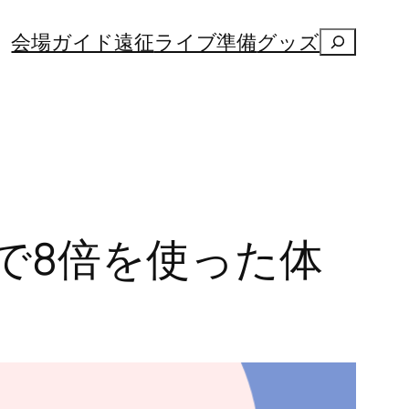
検
会場ガイド
遠征
ライブ準備
グッズ
索
で8倍を使った体