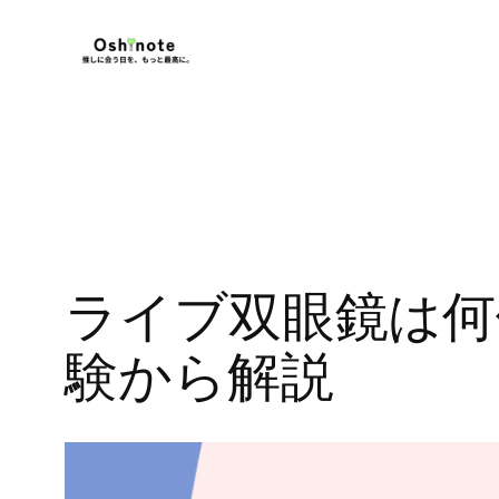
内
容
を
ス
キ
ッ
プ
ライブ双眼鏡は何
験から解説