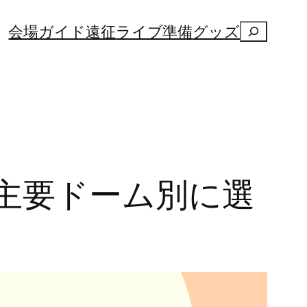
検
会場ガイド
遠征
ライブ準備
グッズ
索
主要ドーム別に選