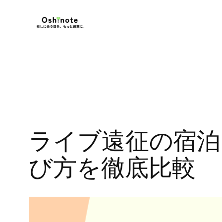
内
容
を
ス
キ
ッ
プ
ライブ遠征の宿泊
び方を徹底比較