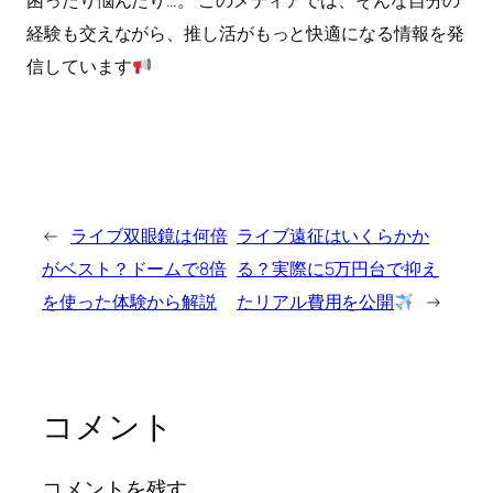
困ったり悩んだり…。 このメディアでは、そんな自分の
経験も交えながら、推し活がもっと快適になる情報を発
信しています
←
ライブ双眼鏡は何倍
ライブ遠征はいくらかか
がベスト？ドームで8倍
る？実際に5万円台で抑え
を使った体験から解説
たリアル費用を公開
→
コメント
コメントを残す