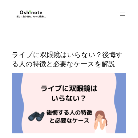
内
容
を
ス
キ
ッ
ライブに双眼鏡はいらない？後悔す
プ
る人の特徴と必要なケースを解説